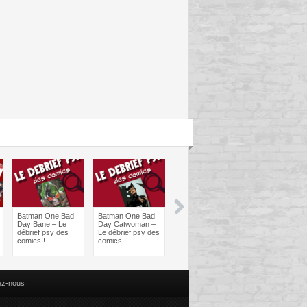
Batman One Bad
Batman One Bad
Les sorties
Les sorties
Day Bane – Le
Day Catwoman –
Comics à braquer
Comics à bra
débrief psy des
Le débrief psy des
: Juin 2024
Avril 2024
comics !
comics !
ez-nous