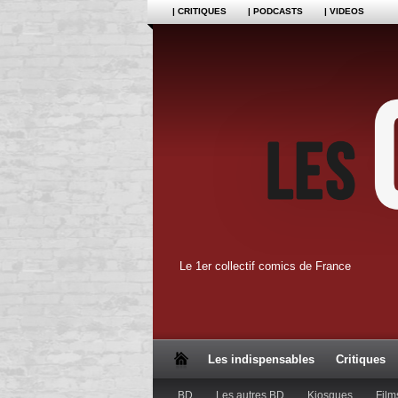
| CRITIQUES
| PODCASTS
| VIDEOS
Le 1er collectif comics de France
Les indispensables
Critiques
BD
Les autres BD
Kiosques
Film