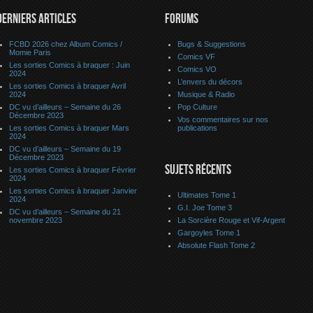
DERNIERS ARTICLES
FORUMS
FCBD 2026 chez Album Comics /
Bugs & Suggestions
Momie Paris
Comics VF
Les sorties Comics à braquer : Juin
Comics VO
2024
L’envers du décors
Les sorties Comics à braquer Avril
2024
Musique & Radio
DC vu d’ailleurs – Semaine du 26
Pop Culture
Décembre 2023
Vos commentaires sur nos
Les sorties Comics à braquer Mars
publications
2024
DC vu d’ailleurs – Semaine du 19
Décembre 2023
SUJETS RÉCENTS
Les sorties Comics à braquer Février
2024
Les sorties Comics à braquer Janvier
Ultimates Tome 1
2024
G.I. Joe Tome 3
DC vu d’ailleurs – Semaine du 21
novembre 2023
La Sorcière Rouge et Vif-Argent
Gargoyles Tome 1
Absolute Flash Tome 2