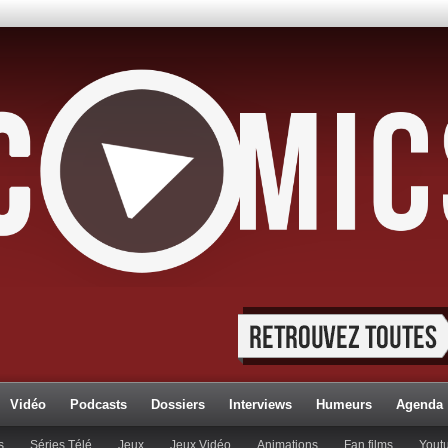
Vidéo
Podcasts
Dossiers
Interviews
Humeurs
Agenda
s
Séries Télé
Jeux
Jeux Vidéo
Animations
Fan films
Yout