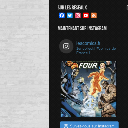
SUR LES RÉSEAUX
Facebook
Twitter
Instagram
YouTube
Feed
Channel
MAINTENANT SUR INSTAGRAM
lescomics.fr
1er collectif #comics de
France !
Suivez-nous sur Instagram