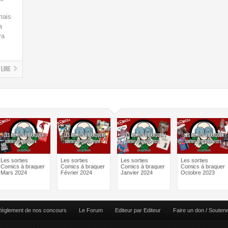
mais
a
va
Lire
Les sorties
Les sorties
Les sorties
Les sorties
Comics à braquer
Comics à braquer
Comics à braquer
Comics à braquer
Mars 2024
Février 2024
Janvier 2024
Octobre 2023
èglement de nos concours
Le Forum
Editeur par Editeur
Faire un don / Souten