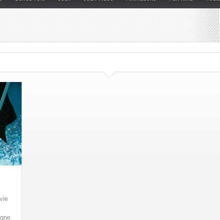
vie
igne