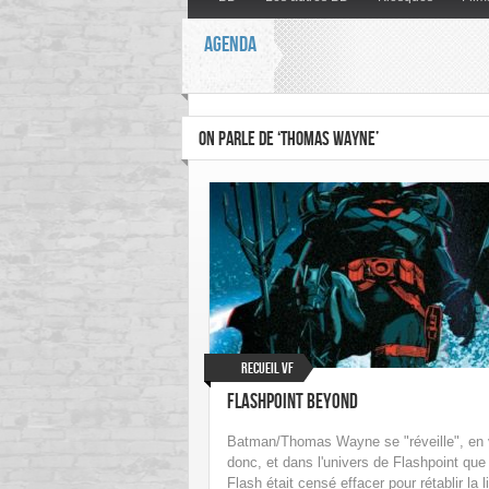
AGENDA
ON PARLE DE ‘THOMAS WAYNE’
Recueil VF
Flashpoint Beyond
Batman/Thomas Wayne se "réveille", en 
donc, et dans l'univers de Flashpoint que
Flash était censé effacer pour rétablir la l