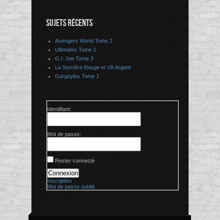
SUJETS RÉCENTS
Avengers World Tome 2
Ultimates Tome 1
G.I. Joe Tome 3
La Sorcière Rouge et Vif-Argent
Gargoyles Tome 1
Identifiant:
Mot de passe:
Rester connecté
Connexion
Inscription
Mot de passe oublié