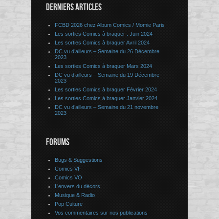
DERNIERS ARTICLES
FCBD 2026 chez Album Comics / Momie Paris
Les sorties Comics à braquer : Juin 2024
Les sorties Comics à braquer Avril 2024
DC vu d’ailleurs – Semaine du 26 Décembre
2023
Les sorties Comics à braquer Mars 2024
DC vu d’ailleurs – Semaine du 19 Décembre
2023
Les sorties Comics à braquer Février 2024
Les sorties Comics à braquer Janvier 2024
DC vu d’ailleurs – Semaine du 21 novembre
2023
FORUMS
Bugs & Suggestions
Comics VF
Comics VO
L’envers du décors
Musique & Radio
Pop Culture
Vos commentaires sur nos publications