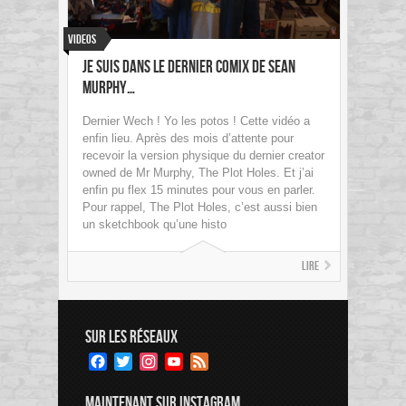
Videos
Je suis dans le dernier comix de Sean
Murphy…
Dernier Wech ! Yo les potos ! Cette vidéo a
enfin lieu. Après des mois d’attente pour
recevoir la version physique du dernier creator
owned de Mr Murphy, The Plot Holes. Et j’ai
enfin pu flex 15 minutes pour vous en parler.
Pour rappel, The Plot Holes, c’est aussi bien
un sketchbook qu’une histo
Lire
SUR LES RÉSEAUX
Facebook
Twitter
Instagram
YouTube
Feed
Channel
MAINTENANT SUR INSTAGRAM