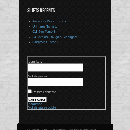
SUJETS RÉCENTS
Avengers World Tome 2
Ultimates Tome 1
G.I. Joe Tome 3
La Sorcière Rouge et Vif-Argent
Gargoyles Tome 1
Identifiant:
Mot de passe:
Rester connecté
Connexion
Inscription
Mot de passe oublié
Copyright © 2026 LesComics.fr, All Rights Reserved.