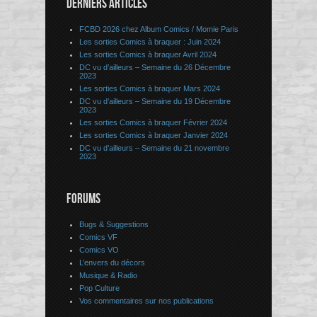
DERNIERS ARTICLES
FCBD 2026 chez Album Comics / Momie Paris
Les sorties Comics à braquer : Juin 2024
Les sorties Comics à braquer Avril 2024
DC vu d’ailleurs – Semaine du 26 Décembre
2023
Les sorties Comics à braquer Mars 2024
DC vu d’ailleurs – Semaine du 19 Décembre
2023
Les sorties Comics à braquer Février 2024
Les sorties Comics à braquer Janvier 2024
DC vu d’ailleurs – Semaine du 21 novembre
2023
FORUMS
Bugs & Suggestions
Comics VF
Comics VO
L’envers du décors
Musique & Radio
Pop Culture
Vos commentaires sur nos publications