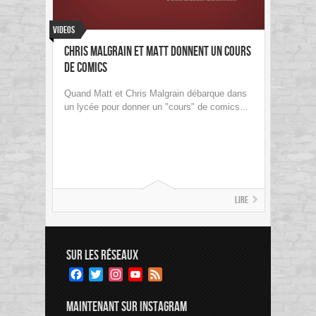
Videos
Chris Malgrain et Matt donnent un cours
de comics
Quand Matt et Chris Malgrain débarque dans
un lycée pour donner un "cours" de comics...
Lire
SUR LES RÉSEAUX
Facebook
Twitter
Instagram
YouTube
Feed
Channel
MAINTENANT SUR INSTAGRAM