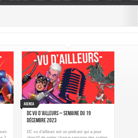
Agenda
DC vu d’ailleurs – Semaine du 19
Décembre 2023
eurs
DC vu d’ailleurs est un podcast qui a pour
ce ?
objectif de parler chaque semaine des sorties