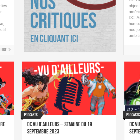
ties
object
r
améric
DC. A
se,
humour
ctif
nos jo
ambiti
Lire
Podcasts
Podcasts
bre
DC vu d’ailleurs – Semaine du 19
DC vu
septembre 2023
sept