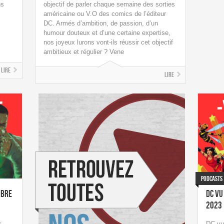
ns
objectif de parler chaque semaine des sorties
américaine ou V.O des comics de l’éditeur
DC. Armés d’ambition, de passion, d’un
humour douteux et d’une certaine expertise,
nos joyeux lurons vont-ils réussir cet objectif
ambitieux et régulier ? Vene
Lire
Lire
Podcasts
obre
DC vu
2023
r
DC vu 