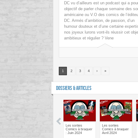
DC vu d’ailleurs est un podcast qui a pou
objectif de parler chaque semaine des sor
américaine ou V.O des comics de l’éditeu
DC. Armés d’ambition, de passion, d’un
humour douteux et d’une certaine experti
nos joyeux lurons vont-ils réussir cet obje
ambitieux et régulier ? Vene
1
2
3
4
›
»
DOSSIERS & ARTICLES
man One Bad
Batman One Bad
Les sorties
Les sorties
Bane – Le
Day Catwoman –
Comics à braquer
Comics à braquer
ief psy des
Le débrief psy des
: Juin 2024
Avril 2024
cs !
comics !