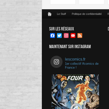
Le Staff
Politique de confidentialité
R
SUR LES RÉSEAUX
Facebook
Twitter
Instagram
YouTube
Feed
Channel
MAINTENANT SUR INSTAGRAM
lescomics.fr
1er collectif #comics de
France !