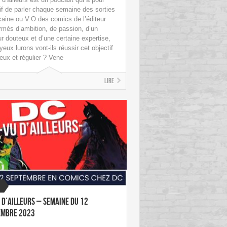
if de parler chaque semaine des sorties
aine ou V.O des comics de l’éditeur
rmés d’ambition, de passion, d’un
 douteux et d’une certaine expertise,
yeux lurons vont-ils réussir cet objectif
eux et régulier ? Vene
Lire
 d’ailleurs – Semaine du 12
embre 2023