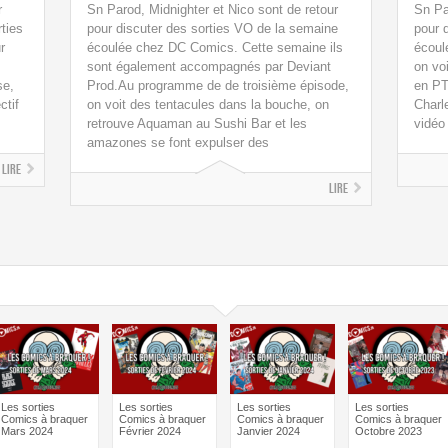
r
Sn Parod, Midnighter et Nico sont de retour
Sn Pa
ties
pour discuter des sorties VO de la semaine
pour 
r
écoulée chez DC Comics. Cette semaine ils
écoul
sont également accompagnés par Deviant
on vo
se,
Prod.Au programme de de troisième épisode,
en PT
ctif
on voit des tentacules dans la bouche, on
Charl
retrouve Aquaman au Sushi Bar et les
vidéo
amazones se font expulser des
Lire
Lire
Les sorties
Les sorties
Les sorties
Les sorties
Comics à braquer
Comics à braquer
Comics à braquer
Comics à braquer
Mars 2024
Février 2024
Janvier 2024
Octobre 2023