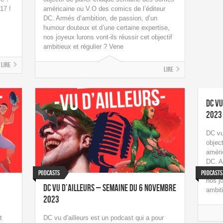
17 !
américaine ou V.O des comics de l’éditeur
DC. Armés d’ambition, de passion, d’un
humour douteux et d’une certaine expertise,
nos joyeux lurons vont-ils réussir cet objectif
ambitieux et régulier ? Vene
Lire
Lire
DC vu
2023
DC vu
objec
améri
DC. A
humou
Podcasts
Podcasts
nos jo
DC vu d’ailleurs – Semaine du 6 Novembre
ambit
2023
t
DC vu d’ailleurs est un podcast qui a pour