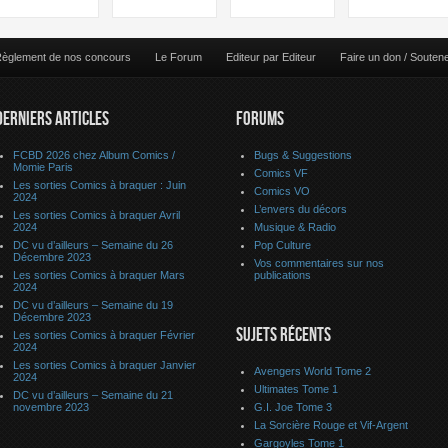
èglement de nos concours
Le Forum
Editeur par Editeur
Faire un don / Souten
DERNIERS ARTICLES
FORUMS
FCBD 2026 chez Album Comics /
Bugs & Suggestions
Momie Paris
Comics VF
Les sorties Comics à braquer : Juin
Comics VO
2024
L’envers du décors
Les sorties Comics à braquer Avril
2024
Musique & Radio
DC vu d’ailleurs – Semaine du 26
Pop Culture
Décembre 2023
Vos commentaires sur nos
Les sorties Comics à braquer Mars
publications
2024
DC vu d’ailleurs – Semaine du 19
Décembre 2023
SUJETS RÉCENTS
Les sorties Comics à braquer Février
2024
Les sorties Comics à braquer Janvier
Avengers World Tome 2
2024
Ultimates Tome 1
DC vu d’ailleurs – Semaine du 21
novembre 2023
G.I. Joe Tome 3
La Sorcière Rouge et Vif-Argent
Gargoyles Tome 1