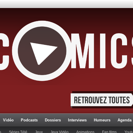
Vidéo
Podcasts
Dossiers
Interviews
Humeurs
Agenda
s
Séries Télé
Jeux
Jeux Vidéo
Animations
Fan films
Yout