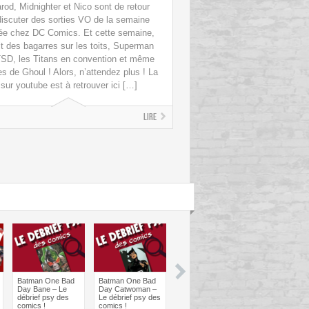
rod, Midnighter et Nico sont de retour
discuter des sorties VO de la semaine
ée chez DC Comics. Et cette semaine,
it des bagarres sur les toits, Superman
SD, les Titans en convention et même
es de Ghoul ! Alors, n’attendez plus ! La
 sur youtube est à retrouver ici […]
Lire
Batman One Bad
Batman One Bad
Les sorties
Les sorties
Day Bane – Le
Day Catwoman –
Comics à braquer
Comics à bra
débrief psy des
Le débrief psy des
: Juin 2024
Avril 2024
comics !
comics !