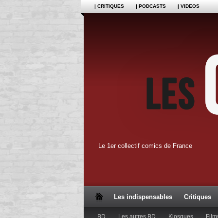
| CRITIQUES
| PODCASTS
| VIDEOS
Le 1er collectif comics de France
Les indispensables
Critiques
BD
Les autres BD
Kiosques
Film