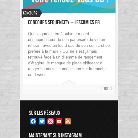
Concours
Concours Sequencity – LesComics.fr
Qui n’a jamais eu à subir le regard
désapprobateur de son partenaire de vie en
rentrant avec un lourd sac de son comic-shop
préféré à la main ? Qui ne s’est jamais
retrouvé face à un dilemme de rangement
d’étagère, le manque de place obligeant à
ranger sa nouvelle acquisition sur la tranche
au-dessus
Lire
SUR LES RÉSEAUX
Facebook
Twitter
Instagram
YouTube
Feed
Channel
MAINTENANT SUR INSTAGRAM