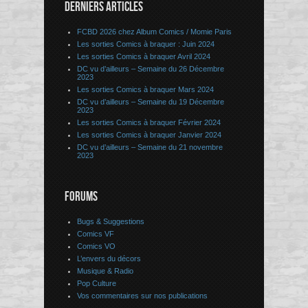
DERNIERS ARTICLES
FCBD 2026 chez Album Comics / Momie Paris
Les sorties Comics à braquer : Juin 2024
Les sorties Comics à braquer Avril 2024
DC vu d’ailleurs – Semaine du 26 Décembre
2023
Les sorties Comics à braquer Mars 2024
DC vu d’ailleurs – Semaine du 19 Décembre
2023
Les sorties Comics à braquer Février 2024
Les sorties Comics à braquer Janvier 2024
DC vu d’ailleurs – Semaine du 21 novembre
2023
FORUMS
Bugs & Suggestions
Comics VF
Comics VO
L’envers du décors
Musique & Radio
Pop Culture
Vos commentaires sur nos publications