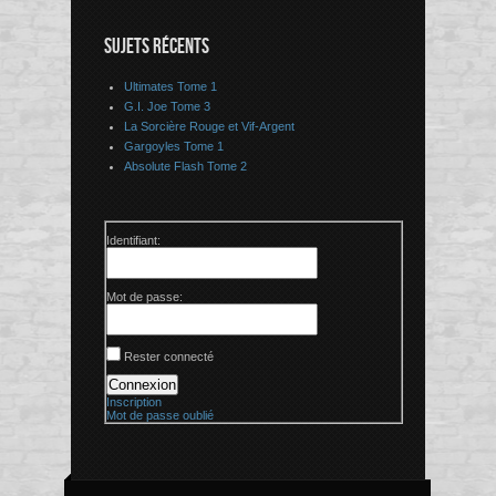
SUJETS RÉCENTS
Ultimates Tome 1
G.I. Joe Tome 3
La Sorcière Rouge et Vif-Argent
Gargoyles Tome 1
Absolute Flash Tome 2
Identifiant:
Mot de passe:
Rester connecté
Connexion
Inscription
Mot de passe oublié