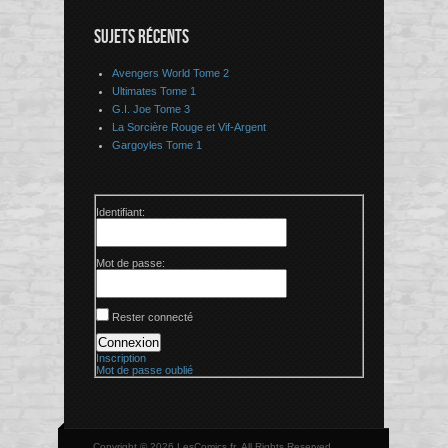
SUJETS RÉCENTS
Avengers World Tome 2
Ultimates Tome 1
G.I. Joe Tome 3
La Sorcière Rouge et Vif-Argent
Gargoyles Tome 1
Identifiant:
Mot de passe:
Rester connecté
Connexion
Inscription
Mot de passe oublié
Copyright © 2026 LesComics.fr, All Rights Reserved.