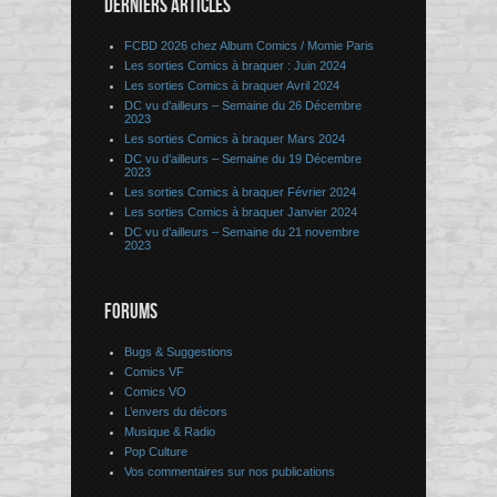
DERNIERS ARTICLES
FCBD 2026 chez Album Comics / Momie Paris
Les sorties Comics à braquer : Juin 2024
Les sorties Comics à braquer Avril 2024
DC vu d’ailleurs – Semaine du 26 Décembre
2023
Les sorties Comics à braquer Mars 2024
DC vu d’ailleurs – Semaine du 19 Décembre
2023
Les sorties Comics à braquer Février 2024
Les sorties Comics à braquer Janvier 2024
DC vu d’ailleurs – Semaine du 21 novembre
2023
FORUMS
Bugs & Suggestions
Comics VF
Comics VO
L’envers du décors
Musique & Radio
Pop Culture
Vos commentaires sur nos publications