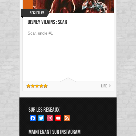
Recueil VF
Disney Vilains : Scar
Scar, uncle #1
Lire
SUR LES RÉSEAUX
Facebook
Twitter
Instagram
YouTube
Feed
Channel
MAINTENANT SUR INSTAGRAM