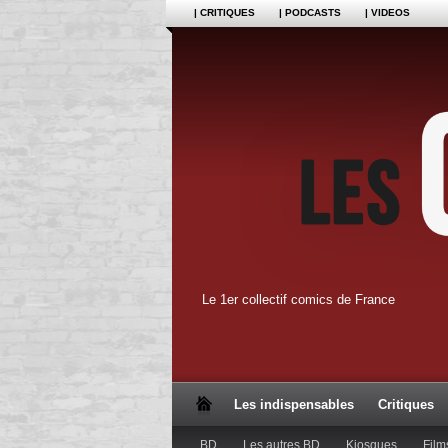
| CRITIQUES
| PODCASTS
| VIDEOS
Le 1er collectif comics de France
Les indispensables
Critiques
BD
Les autres BD
Kiosques
Film