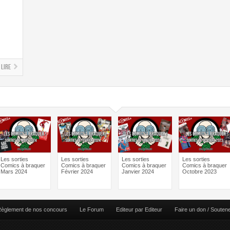
Lire
Les sorties
Les sorties
Les sorties
Les sorties
Comics à braquer
Comics à braquer
Comics à braquer
Comics à braquer
Mars 2024
Février 2024
Janvier 2024
Octobre 2023
èglement de nos concours
Le Forum
Editeur par Editeur
Faire un don / Souten