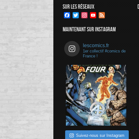
SUR LES RÉSEAUX
Facebook
Twitter
Instagram
YouTube
Feed
Channel
MAINTENANT SUR INSTAGRAM
lescomics.fr
1er collectif #comics de
France !
Suivez-nous sur Instagram