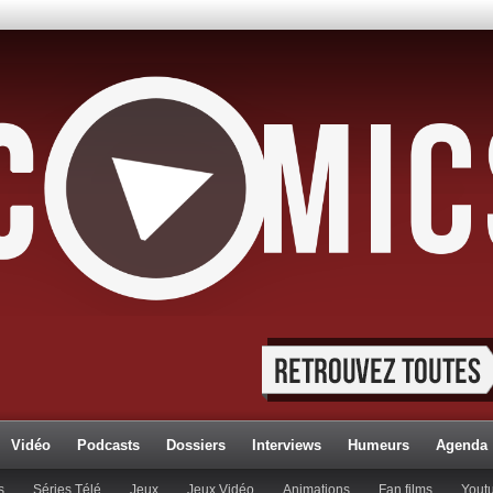
Vidéo
Podcasts
Dossiers
Interviews
Humeurs
Agenda
s
Séries Télé
Jeux
Jeux Vidéo
Animations
Fan films
Yout