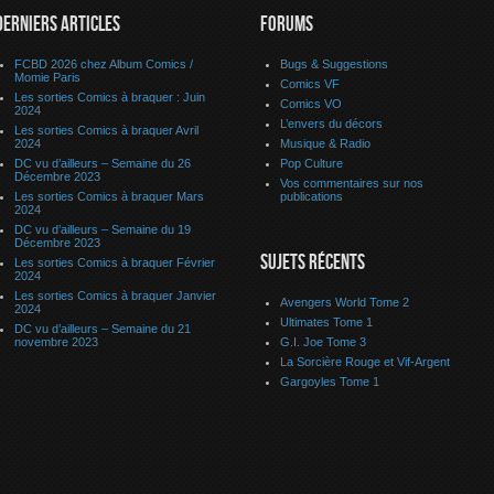
DERNIERS ARTICLES
FORUMS
FCBD 2026 chez Album Comics /
Bugs & Suggestions
Momie Paris
Comics VF
Les sorties Comics à braquer : Juin
Comics VO
2024
L’envers du décors
Les sorties Comics à braquer Avril
2024
Musique & Radio
DC vu d’ailleurs – Semaine du 26
Pop Culture
Décembre 2023
Vos commentaires sur nos
Les sorties Comics à braquer Mars
publications
2024
DC vu d’ailleurs – Semaine du 19
Décembre 2023
SUJETS RÉCENTS
Les sorties Comics à braquer Février
2024
Les sorties Comics à braquer Janvier
Avengers World Tome 2
2024
Ultimates Tome 1
DC vu d’ailleurs – Semaine du 21
novembre 2023
G.I. Joe Tome 3
La Sorcière Rouge et Vif-Argent
Gargoyles Tome 1