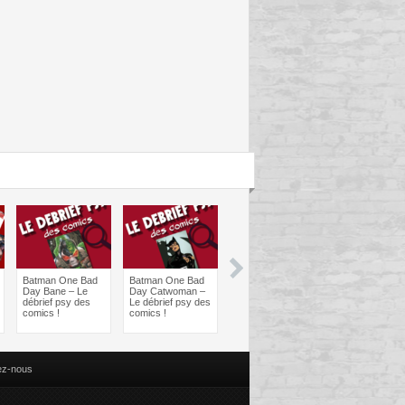
Batman One Bad
Batman One Bad
Les sorties
Les sorties
Day Bane – Le
Day Catwoman –
Comics à braquer
Comics à bra
débrief psy des
Le débrief psy des
: Juin 2024
Avril 2024
comics !
comics !
ez-nous