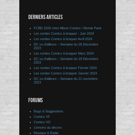
DERNIERS ARTICLES
FCBD 2026 chez Album Comics / Momie Paris
Les sorties Comics à braquer : Juin 2024
Les sorties Comics à braquer Avril 2024
DC vu d’ailleurs – Semaine du 26 Décembre
2023
Les sorties Comics à braquer Mars 2024
DC vu d’ailleurs – Semaine du 19 Décembre
2023
Les sorties Comics à braquer Février 2024
Les sorties Comics à braquer Janvier 2024
DC vu d’ailleurs – Semaine du 21 novembre
2023
FORUMS
Bugs & Suggestions
Comics VF
Comics VO
L’envers du décors
Musique & Radio