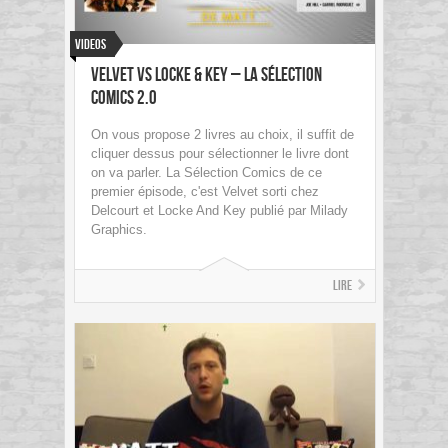
Videos
Velvet vs Locke & Key – La Sélection
Comics 2.0
On vous propose 2 livres au choix, il suffit de
cliquer dessus pour sélectionner le livre dont
on va parler. La Sélection Comics de ce
premier épisode, c'est Velvet sorti chez
Delcourt et Locke And Key publié par Milady
Graphics.
Lire