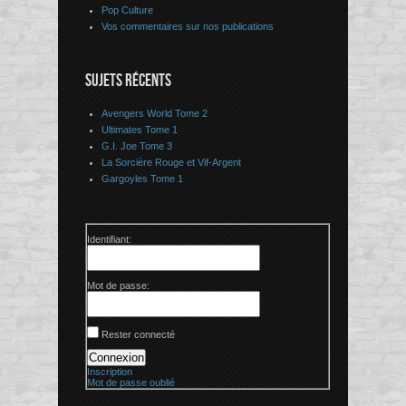
Pop Culture
Vos commentaires sur nos publications
SUJETS RÉCENTS
Avengers World Tome 2
Ultimates Tome 1
G.I. Joe Tome 3
La Sorcière Rouge et Vif-Argent
Gargoyles Tome 1
Identifiant:
Mot de passe:
Rester connecté
Connexion
Inscription
Mot de passe oublié