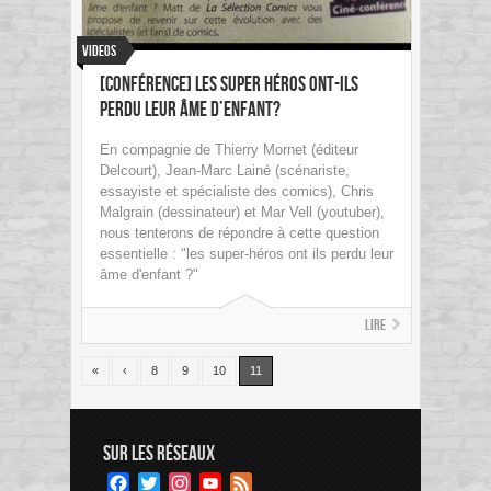
Videos
[Conférence] Les Super Héros ont-ils
perdu leur âme d’enfant?
En compagnie de Thierry Mornet (éditeur
Delcourt), Jean-Marc Lainé (scénariste,
essayiste et spécialiste des comics), Chris
Malgrain (dessinateur) et Mar Vell (youtuber),
nous tenterons de répondre à cette question
essentielle : "les super-héros ont ils perdu leur
âme d'enfant ?"
Lire
«
‹
8
9
10
11
SUR LES RÉSEAUX
Facebook
Twitter
Instagram
YouTube
Feed