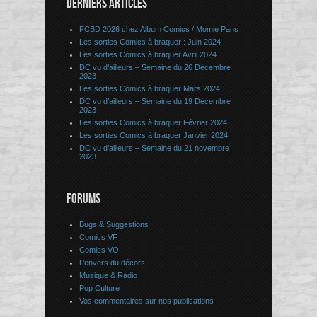
DERNIERS ARTICLES
FCBD 2026 chez Album Comics / Momie Paris
Les sorties Comics à braquer : Juin 2024
Les sorties Comics à braquer Avril 2024
DC vu d’ailleurs – Semaine du 26 Décembre
2023
Les sorties Comics à braquer Mars 2024
DC vu d’ailleurs – Semaine du 19 Décembre
2023
Les sorties Comics à braquer Février 2024
Les sorties Comics à braquer Janvier 2024
DC vu d’ailleurs – Semaine du 21 novembre
2023
FORUMS
Bugs & Suggestions
Comics VF
Comics VO
L’envers du décors
Musique & Radio
Pop Culture
Vos commentaires sur nos publications