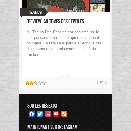
Recueil VF
[Review] Au Temps Des Reptiles
Au Temps Des Reptiles est acclamé par la
critique sans qu'on ne comprenne vraiment
pourquoi. Ce titre sans parole à l'époque des
dinosaures nous a relativement laissé de
marbre.
Lire
SUR LES RÉSEAUX
Facebook
Twitter
Instagram
YouTube
Feed
Channel
MAINTENANT SUR INSTAGRAM