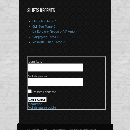
SUJETS RÉCENTS
Ultimates Tome 1
G.I. Joe Tome 3
La Sorcière Rouge et Vif-Argent
Gargoyles Tome 1
Absolute Flash Tome 2
Identifiant:
Mot de passe:
Rester connecté
Connexion
Inscription
Mot de passe oublié
Copyright © 2026 LesComics.fr, All Rights Reserved.