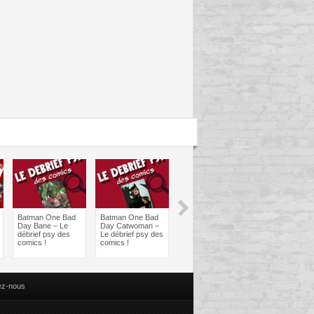
Batman One Bad
Batman One Bad
Les sorties
Les sorties
Day Bane – Le
Day Catwoman –
Comics à braquer
Comics à bra
débrief psy des
Le débrief psy des
: Juin 2024
Avril 2024
comics !
comics !
ez-nous