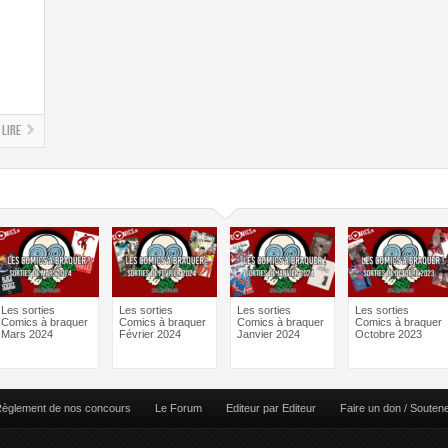
Lire
Les sorties
Les sorties
Les sorties
Les sorties
Comics à braquer
Comics à braquer
Comics à braquer
Comics à braquer
Mars 2024
Février 2024
Janvier 2024
Octobre 2023
èglement de nos concours
Le Forum
Editeur par Editeur
Faire un don / Souten