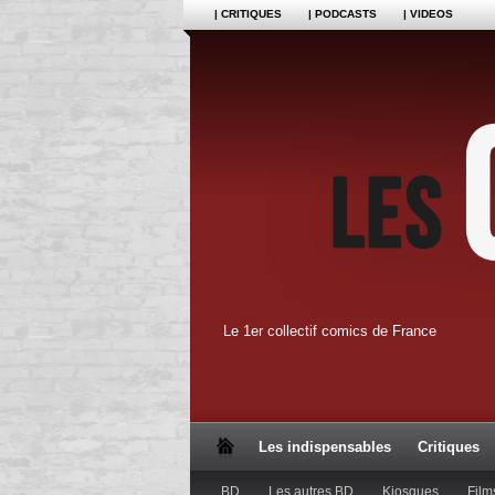
| CRITIQUES
| PODCASTS
| VIDEOS
Le 1er collectif comics de France
Les indispensables
Critiques
BD
Les autres BD
Kiosques
Film