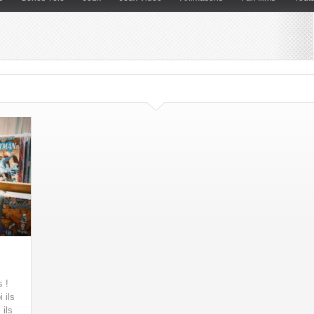
 !
 ils
 ils