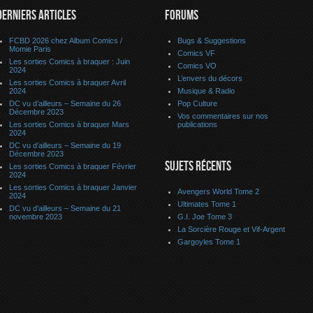
DERNIERS ARTICLES
FORUMS
FCBD 2026 chez Album Comics /
Bugs & Suggestions
Momie Paris
Comics VF
Les sorties Comics à braquer : Juin
Comics VO
2024
L’envers du décors
Les sorties Comics à braquer Avril
2024
Musique & Radio
DC vu d’ailleurs – Semaine du 26
Pop Culture
Décembre 2023
Vos commentaires sur nos
Les sorties Comics à braquer Mars
publications
2024
DC vu d’ailleurs – Semaine du 19
Décembre 2023
SUJETS RÉCENTS
Les sorties Comics à braquer Février
2024
Les sorties Comics à braquer Janvier
Avengers World Tome 2
2024
Ultimates Tome 1
DC vu d’ailleurs – Semaine du 21
novembre 2023
G.I. Joe Tome 3
La Sorcière Rouge et Vif-Argent
Gargoyles Tome 1