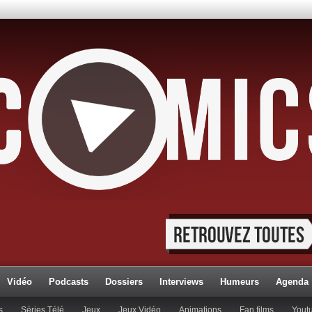
Vidéo
Podcasts
Dossiers
Interviews
Humeurs
Agenda
s
Séries Télé
Jeux
Jeux Vidéo
Animations
Fan films
Yout