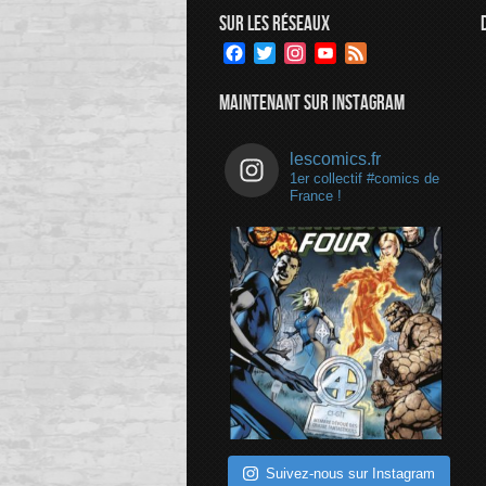
SUR LES RÉSEAUX
Facebook
Twitter
Instagram
YouTube
Feed
Channel
MAINTENANT SUR INSTAGRAM
lescomics.fr
1er collectif #comics de
France !
Suivez-nous sur Instagram