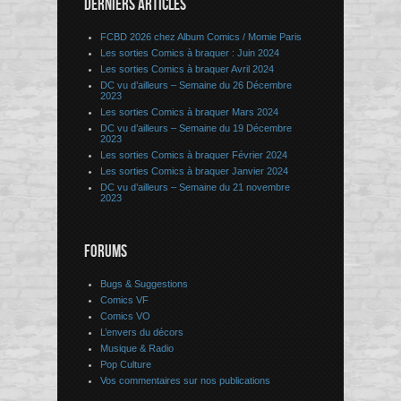
DERNIERS ARTICLES
FCBD 2026 chez Album Comics / Momie Paris
Les sorties Comics à braquer : Juin 2024
Les sorties Comics à braquer Avril 2024
DC vu d’ailleurs – Semaine du 26 Décembre
2023
Les sorties Comics à braquer Mars 2024
DC vu d’ailleurs – Semaine du 19 Décembre
2023
Les sorties Comics à braquer Février 2024
Les sorties Comics à braquer Janvier 2024
DC vu d’ailleurs – Semaine du 21 novembre
2023
FORUMS
Bugs & Suggestions
Comics VF
Comics VO
L’envers du décors
Musique & Radio
Pop Culture
Vos commentaires sur nos publications