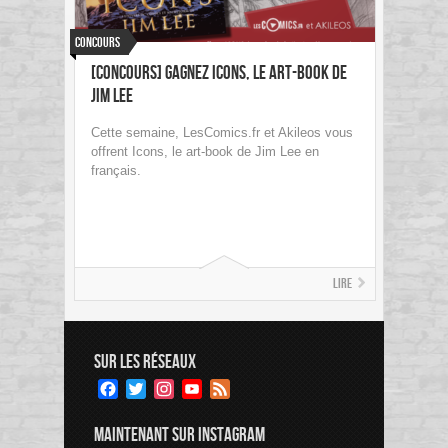
Concours
[Concours] Gagnez Icons, le art-book de
Jim Lee
Cette semaine, LesComics.fr et Akileos vous
offrent Icons, le art-book de Jim Lee en
français.
Lire
SUR LES RÉSEAUX
Facebook
Twitter
Instagram
YouTube
Feed
Channel
MAINTENANT SUR INSTAGRAM