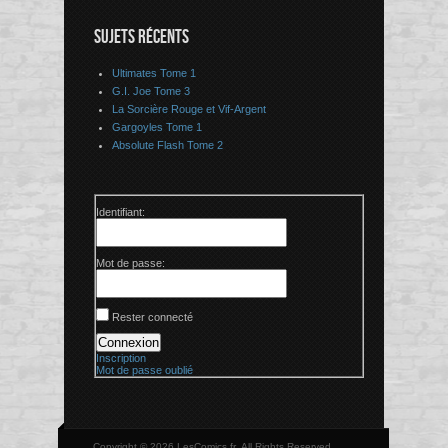
SUJETS RÉCENTS
Ultimates Tome 1
G.I. Joe Tome 3
La Sorcière Rouge et Vif-Argent
Gargoyles Tome 1
Absolute Flash Tome 2
Identifiant:
Mot de passe:
Rester connecté
Connexion
Inscription
Mot de passe oublié
Copyright © 2026 LesComics.fr, All Rights Reserved.