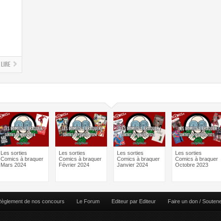
Lire
Les sorties
Les sorties
Les sorties
Les sorties
Comics à braquer
Comics à braquer
Comics à braquer
Comics à braquer
Mars 2024
Février 2024
Janvier 2024
Octobre 2023
èglement de nos concours
Le Forum
Editeur par Editeur
Faire un don / Souten