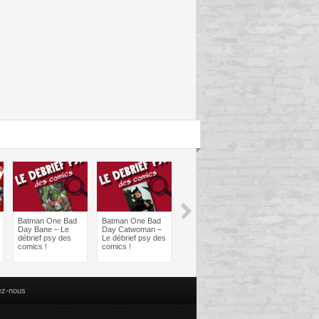
Batman One Bad
Batman One Bad
Les sorties
Les sorties
Day Bane – Le
Day Catwoman –
Comics à braquer
Comics à bra
débrief psy des
Le débrief psy des
: Juin 2024
Avril 2024
comics !
comics !
ez-nous