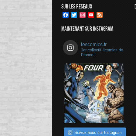
SUR LES RÉSEAUX
Facebook
Twitter
Instagram
YouTube
Feed
Channel
MAINTENANT SUR INSTAGRAM
lescomics.fr
1er collectif #comics de
France !
Suivez-nous sur Instagram