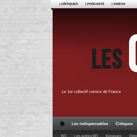
| CRITIQUES
| PODCASTS
| VIDEOS
Le 1er collectif comics de France
Les indispensables
Critiques
BD
Les autres BD
Kiosques
Film