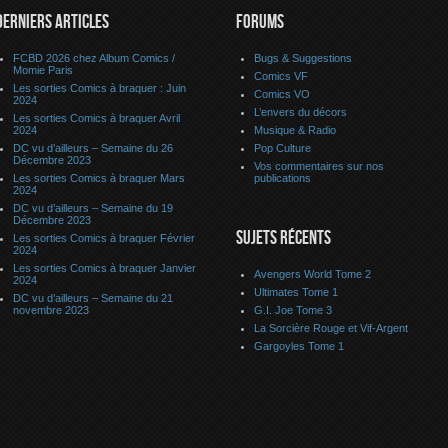
DERNIERS ARTICLES
FORUMS
FCBD 2026 chez Album Comics /
Bugs & Suggestions
Momie Paris
Comics VF
Les sorties Comics à braquer : Juin
Comics VO
2024
L’envers du décors
Les sorties Comics à braquer Avril
2024
Musique & Radio
DC vu d’ailleurs – Semaine du 26
Pop Culture
Décembre 2023
Vos commentaires sur nos
Les sorties Comics à braquer Mars
publications
2024
DC vu d’ailleurs – Semaine du 19
Décembre 2023
SUJETS RÉCENTS
Les sorties Comics à braquer Février
2024
Les sorties Comics à braquer Janvier
Avengers World Tome 2
2024
Ultimates Tome 1
DC vu d’ailleurs – Semaine du 21
novembre 2023
G.I. Joe Tome 3
La Sorcière Rouge et Vif-Argent
Gargoyles Tome 1