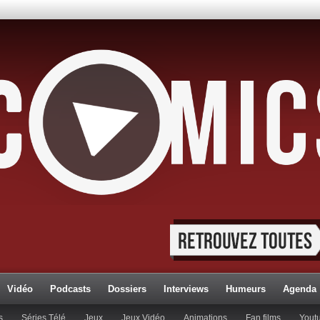
Vidéo
Podcasts
Dossiers
Interviews
Humeurs
Agenda
s
Séries Télé
Jeux
Jeux Vidéo
Animations
Fan films
Yout