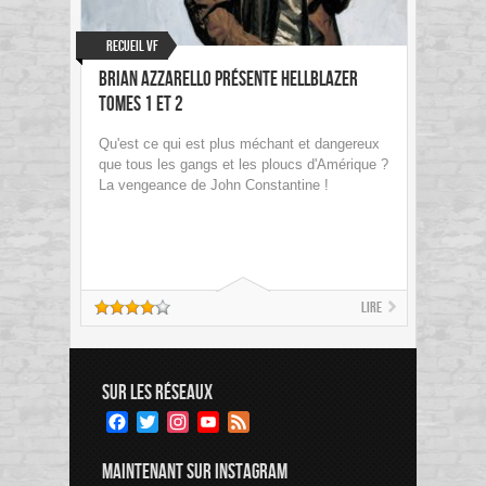
Recueil VF
Brian Azzarello présente Hellblazer
Tomes 1 et 2
Qu'est ce qui est plus méchant et dangereux
que tous les gangs et les ploucs d'Amérique ?
La vengeance de John Constantine !
Lire
SUR LES RÉSEAUX
Facebook
Twitter
Instagram
YouTube
Feed
Channel
MAINTENANT SUR INSTAGRAM