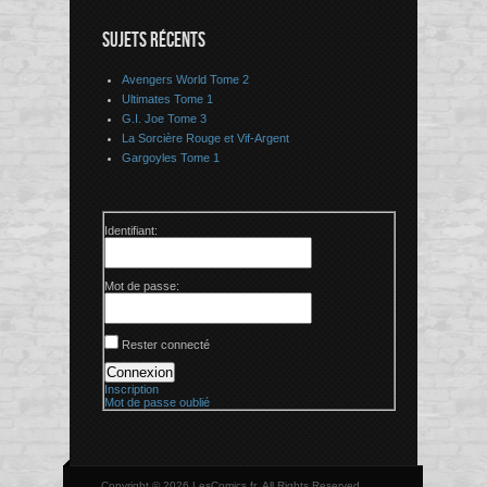
SUJETS RÉCENTS
Avengers World Tome 2
Ultimates Tome 1
G.I. Joe Tome 3
La Sorcière Rouge et Vif-Argent
Gargoyles Tome 1
Identifiant:
Mot de passe:
Rester connecté
Connexion
Inscription
Mot de passe oublié
Copyright © 2026 LesComics.fr, All Rights Reserved.