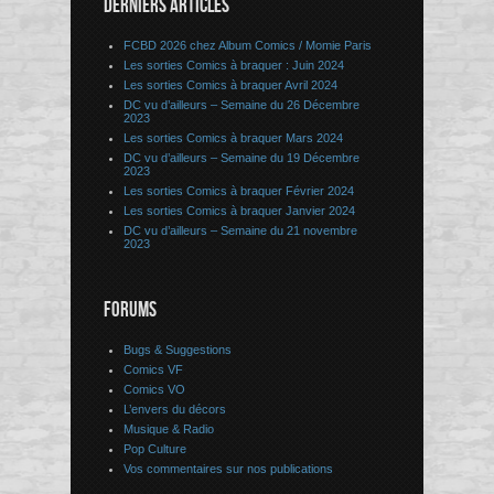
DERNIERS ARTICLES
FCBD 2026 chez Album Comics / Momie Paris
Les sorties Comics à braquer : Juin 2024
Les sorties Comics à braquer Avril 2024
DC vu d’ailleurs – Semaine du 26 Décembre
2023
Les sorties Comics à braquer Mars 2024
DC vu d’ailleurs – Semaine du 19 Décembre
2023
Les sorties Comics à braquer Février 2024
Les sorties Comics à braquer Janvier 2024
DC vu d’ailleurs – Semaine du 21 novembre
2023
FORUMS
Bugs & Suggestions
Comics VF
Comics VO
L’envers du décors
Musique & Radio
Pop Culture
Vos commentaires sur nos publications