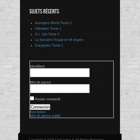
SUJETS RÉCENTS
Avengers World Tome 2
Ultimates Tome 1
G.I. Joe Tome 3
La Sorcière Rouge et Vif-Argent
Gargoyles Tome 1
Identifiant:
Mot de passe:
Rester connecté
Connexion
Inscription
Mot de passe oublié
Copyright © 2026 LesComics.fr, All Rights Reserved.