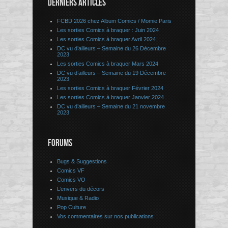
DERNIERS ARTICLES
FCBD 2026 chez Album Comics / Momie Paris
Les sorties Comics à braquer : Juin 2024
Les sorties Comics à braquer Avril 2024
DC vu d’ailleurs – Semaine du 26 Décembre
2023
Les sorties Comics à braquer Mars 2024
DC vu d’ailleurs – Semaine du 19 Décembre
2023
Les sorties Comics à braquer Février 2024
Les sorties Comics à braquer Janvier 2024
DC vu d’ailleurs – Semaine du 21 novembre
2023
FORUMS
Bugs & Suggestions
Comics VF
Comics VO
L’envers du décors
Musique & Radio
Pop Culture
Vos commentaires sur nos publications