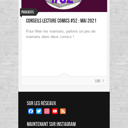
Podcasts
Conseils Lecture Comics #52 : Mai 2021
Pour fêter les mamans, parlons un peu de
mamans dans deux comics !
Lire
SUR LES RÉSEAUX
Facebook
Twitter
Instagram
YouTube
Feed
Channel
MAINTENANT SUR INSTAGRAM