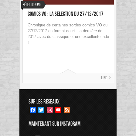
Sélection VO
Comics VO : La sélection du 27/12/2017
Chronique de certaines sorties comics VO du
27/12/2017 en format court. La dernière de
2017 avec du classique et une excellente indé
!
Lire
SUR LES RÉSEAUX
Facebook
Twitter
Instagram
YouTube
Feed
Channel
MAINTENANT SUR INSTAGRAM