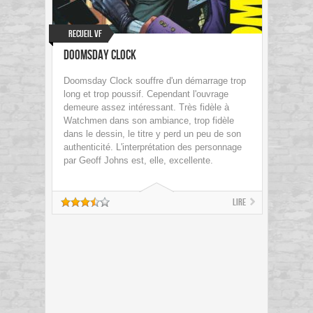
Recueil VF
Doomsday Clock
Doomsday Clock souffre d'un démarrage trop
long et trop poussif. Cependant l'ouvrage
demeure assez intéressant. Très fidèle à
Watchmen dans son ambiance, trop fidèle
dans le dessin, le titre y perd un peu de son
authenticité. L'interprétation des personnage
par Geoff Johns est, elle, excellente.
Lire