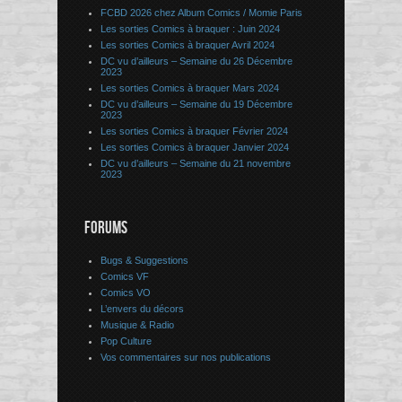
FCBD 2026 chez Album Comics / Momie Paris
Les sorties Comics à braquer : Juin 2024
Les sorties Comics à braquer Avril 2024
DC vu d’ailleurs – Semaine du 26 Décembre
2023
Les sorties Comics à braquer Mars 2024
DC vu d’ailleurs – Semaine du 19 Décembre
2023
Les sorties Comics à braquer Février 2024
Les sorties Comics à braquer Janvier 2024
DC vu d’ailleurs – Semaine du 21 novembre
2023
FORUMS
Bugs & Suggestions
Comics VF
Comics VO
L’envers du décors
Musique & Radio
Pop Culture
Vos commentaires sur nos publications