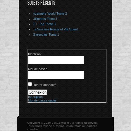
SUJETS RÉCENTS
Avengers World Tome 2
Ultimates Tome 1
G.I. Joe Tome 3
La Sorcière Rouge et Vif-Argent
Gargoyles Tome 1
Identifiant:
Mot de passe:
Rester connecté
Connexion
Inscription
Mot de passe oublié
Copyright © 2026 LesComics.fr, All Rights Reserved.
Tous droits réservés, reproduction totale ou partielle
interdite