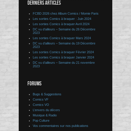
DERNIERS ARTICLES
FCBD 2026 chez Album Comics / Momie Paris
Les sorties Comics à braquer : Juin 2024
Les sorties Comics à braquer Avril 2024
DC vu d’ailleurs – Semaine du 26 Décembre
2023
Les sorties Comics à braquer Mars 2024
DC vu d’ailleurs – Semaine du 19 Décembre
2023
Les sorties Comics à braquer Février 2024
Les sorties Comics à braquer Janvier 2024
DC vu d’ailleurs – Semaine du 21 novembre
2023
FORUMS
Bugs & Suggestions
Comics VF
Comics VO
L’envers du décors
Musique & Radio
Pop Culture
Vos commentaires sur nos publications