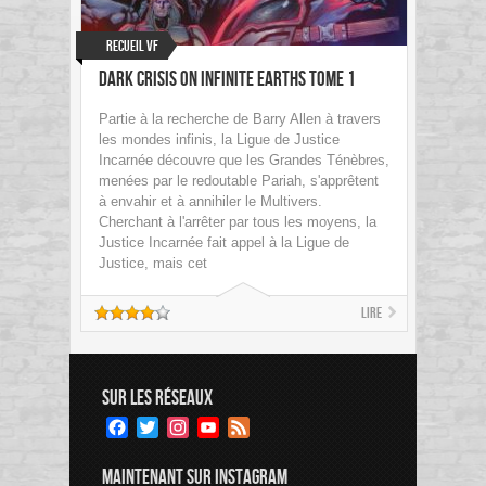
Recueil VF
Dark Crisis on Infinite Earths tome 1
Partie à la recherche de Barry Allen à travers
les mondes infinis, la Ligue de Justice
Incarnée découvre que les Grandes Ténèbres,
menées par le redoutable Pariah, s'apprêtent
à envahir et à annihiler le Multivers.
Cherchant à l'arrêter par tous les moyens, la
Justice Incarnée fait appel à la Ligue de
Justice, mais cet
Lire
SUR LES RÉSEAUX
Facebook
Twitter
Instagram
YouTube
Feed
Channel
MAINTENANT SUR INSTAGRAM