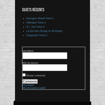
SUJETS RÉCENTS
Avengers World Tome 2
Ultimates Tome 1
G.I. Joe Tome 3
La Sorcière Rouge et Vif-Argent
Gargoyles Tome 1
Identifiant:
Mot de passe:
Rester connecté
Connexion
Inscription
Mot de passe oublié