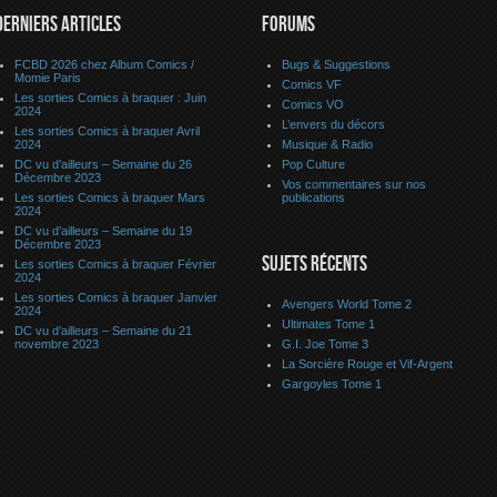
DERNIERS ARTICLES
FORUMS
FCBD 2026 chez Album Comics /
Bugs & Suggestions
Momie Paris
Comics VF
Les sorties Comics à braquer : Juin
Comics VO
2024
L’envers du décors
Les sorties Comics à braquer Avril
2024
Musique & Radio
DC vu d’ailleurs – Semaine du 26
Pop Culture
Décembre 2023
Vos commentaires sur nos
Les sorties Comics à braquer Mars
publications
2024
DC vu d’ailleurs – Semaine du 19
Décembre 2023
SUJETS RÉCENTS
Les sorties Comics à braquer Février
2024
Les sorties Comics à braquer Janvier
Avengers World Tome 2
2024
Ultimates Tome 1
DC vu d’ailleurs – Semaine du 21
novembre 2023
G.I. Joe Tome 3
La Sorcière Rouge et Vif-Argent
Gargoyles Tome 1