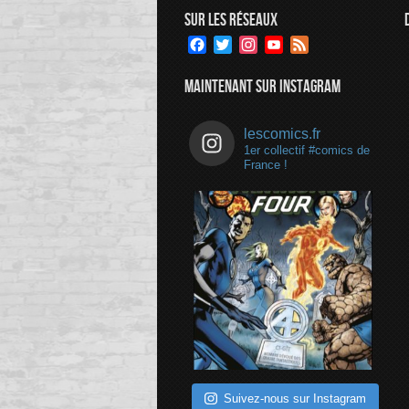
SUR LES RÉSEAUX
Facebook
Twitter
Instagram
YouTube
Feed
Channel
MAINTENANT SUR INSTAGRAM
lescomics.fr
1er collectif #comics de
France !
Suivez-nous sur Instagram