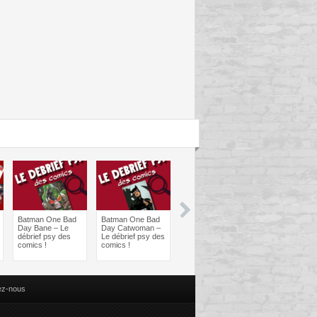
Batman One Bad
Batman One Bad
Les sorties
Les sorties
Day Bane – Le
Day Catwoman –
Comics à braquer
Comics à bra
débrief psy des
Le débrief psy des
: Juin 2024
Avril 2024
comics !
comics !
ez-nous