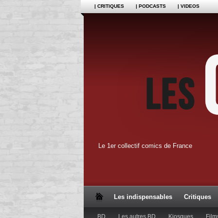
| CRITIQUES
| PODCASTS
| VIDEOS
Le 1er collectif comics de France
Les indispensables
Critiques
BD
Les autres BD
Kiosques
Film