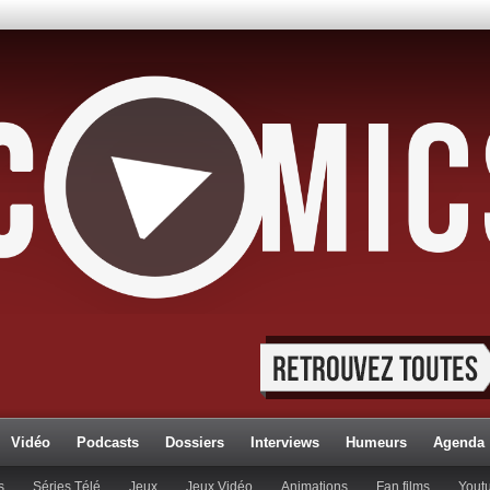
Vidéo
Podcasts
Dossiers
Interviews
Humeurs
Agenda
s
Séries Télé
Jeux
Jeux Vidéo
Animations
Fan films
Yout