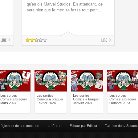
qu'en dis Marvel Studios. En attendant, ce
sera bien que le mec se fasse tout petit...
Lire
Lire
Les sorties
Les sorties
Les sorties
Les sorties
Comics à braquer
Comics à braquer
Comics à braquer
Comics à braquer
Mars 2024
Février 2024
Janvier 2024
Octobre 2023
èglement de nos concours
Le Forum
Editeur par Editeur
Faire un don / Souten