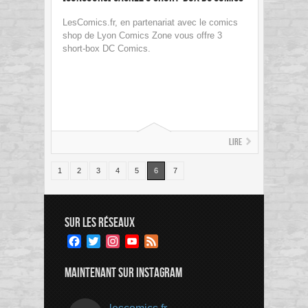
LesComics.fr, en partenariat avec le comics
shop de Lyon Comics Zone vous offre 3
short-box DC Comics.
Lire
1
2
3
4
5
6
7
SUR LES RÉSEAUX
Facebook
Twitter
Instagram
YouTube
Feed
Channel
MAINTENANT SUR INSTAGRAM