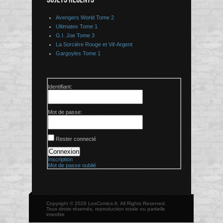
Avengers World Tome 2
Ultimates Tome 1
G.I. Joe Tome 3
La Sorcière Rouge et Vif-Argent
Gargoyles Tome 1
Identifiant:
Mot de passe:
Rester connecté
Connexion
Inscription
Mot de passe oublié
Copyright © 2026 LesComics.fr, All Rights Reserved.
Tous droits réservés, reproduction totale ou partielle
interdite