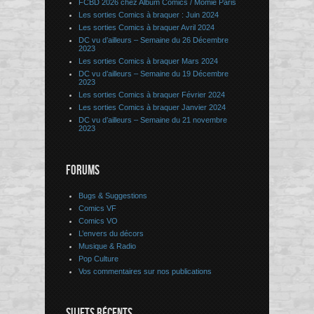
FCBD 2026 chez Album Comics / Momie Paris
Les sorties Comics à braquer : Juin 2024
Les sorties Comics à braquer Avril 2024
DC vu d’ailleurs – Semaine du 26 Décembre
2023
Les sorties Comics à braquer Mars 2024
DC vu d’ailleurs – Semaine du 19 Décembre
2023
Les sorties Comics à braquer Février 2024
Les sorties Comics à braquer Janvier 2024
DC vu d’ailleurs – Semaine du 21 novembre
2023
FORUMS
Bugs & Suggestions
Comics VF
Comics VO
L’envers du décors
Musique & Radio
Pop Culture
Vos commentaires sur nos publications
SUJETS RÉCENTS