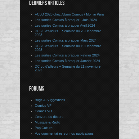
DERNIERS ARTICLES
FCBD 2026 chez Album Comics / Momie Paris
Les sorties Comics à braquer : Juin 2024
Les sorties Comics à braquer Avril 2024
DC vu d’ailleurs – Semaine du 26 Décembre
2023
Les sorties Comics à braquer Mars 2024
DC vu d’ailleurs – Semaine du 19 Décembre
2023
Les sorties Comics à braquer Février 2024
Les sorties Comics à braquer Janvier 2024
DC vu d’ailleurs – Semaine du 21 novembre
2023
FORUMS
Bugs & Suggestions
Comics VF
Comics VO
L’envers du décors
Musique & Radio
Pop Culture
Vos commentaires sur nos publications