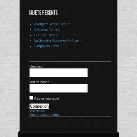
SUJETS RÉCENTS
Avengers World Tome 2
Ultimates Tome 1
G.I. Joe Tome 3
La Sorcière Rouge et Vif-Argent
Gargoyles Tome 1
Identifiant:
Mot de passe:
Rester connecté
Connexion
Inscription
Mot de passe oublié