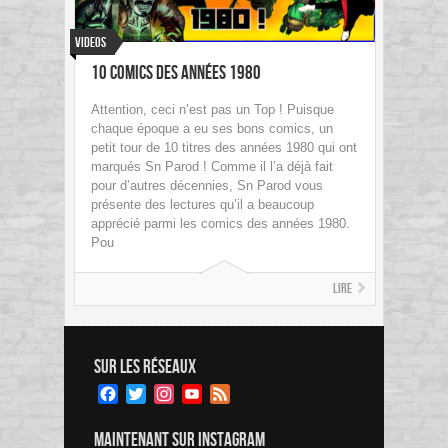
Videos
10 Comics des années 1980
Attention, ceci n’est pas un Top ! Puisque
chaque époque a eu ses bons comics, un
petit tour de 10 titres des années 1980 qui ont
marqués Sn Parod ! Comme il l’a déjà fait
pour d’autres décennies, Sn Parod vous
présente des lectures qu’il a beaucoup
apprécié parmi les comics des années 1980.
Pou
Lire
SUR LES RÉSEAUX
Facebook
Twitter
Instagram
YouTube
Feed
Channel
MAINTENANT SUR INSTAGRAM