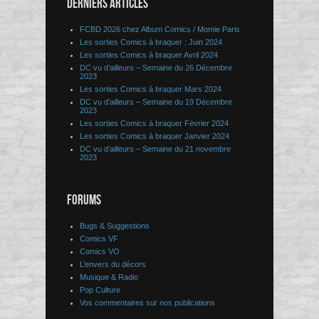
DERNIERS ARTICLES
FCBD 2026 chez Album Comics / Momie Paris
Les sorties Comics à braquer : Juin 2024
Les sorties Comics à braquer Avril 2024
DC vu d’ailleurs – Semaine du 26 Décembre
2023
Les sorties Comics à braquer Mars 2024
DC vu d’ailleurs – Semaine du 19 Décembre
2023
Les sorties Comics à braquer Février 2024
Les sorties Comics à braquer Janvier 2024
DC vu d’ailleurs – Semaine du 21 novembre
2023
FORUMS
Bugs & Suggestions
Comics VF
Comics VO
L’envers du décors
Musique & Radio
Pop Culture
Vos commentaires sur nos publications