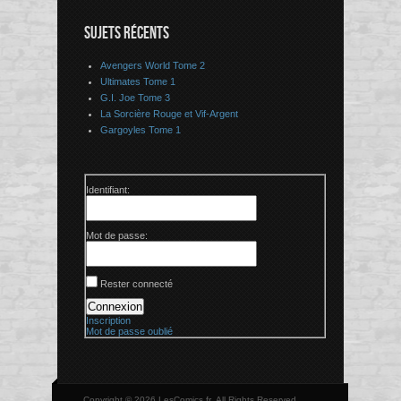
SUJETS RÉCENTS
Avengers World Tome 2
Ultimates Tome 1
G.I. Joe Tome 3
La Sorcière Rouge et Vif-Argent
Gargoyles Tome 1
Identifiant:
Mot de passe:
Rester connecté
Connexion
Inscription
Mot de passe oublié
Copyright © 2026 LesComics.fr, All Rights Reserved.