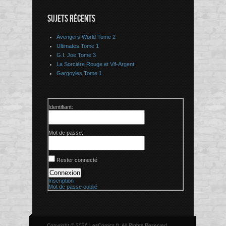
SUJETS RÉCENTS
Avengers World Tome 2
Ultimates Tome 1
G.I. Joe Tome 3
La Sorcière Rouge et Vif-Argent
Gargoyles Tome 1
Identifiant:
Mot de passe:
Rester connecté
Connexion
Inscription
Mot de passe oublié
Copyright © 2026 LesComics.fr, All Rights Reserved.