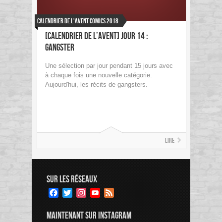
Calendrier de l'Avent Comics 2018
[Calendrier de l’avent] Jour 14 :
Gangster
Une sélection par jour pendant 15 jours avec
à chaque fois une nouvelle catégorie.
Aujourd'hui, les récits de gangsters.
Lire
SUR LES RÉSEAUX
Facebook
Twitter
Instagram
YouTube
Feed
Channel
MAINTENANT SUR INSTAGRAM