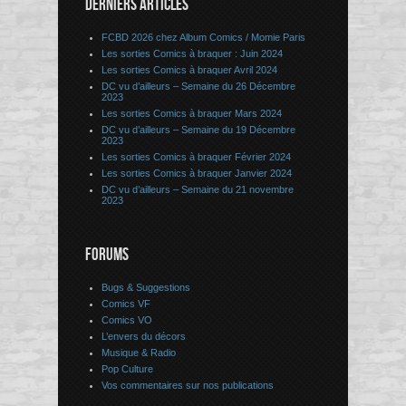
DERNIERS ARTICLES
FCBD 2026 chez Album Comics / Momie Paris
Les sorties Comics à braquer : Juin 2024
Les sorties Comics à braquer Avril 2024
DC vu d’ailleurs – Semaine du 26 Décembre
2023
Les sorties Comics à braquer Mars 2024
DC vu d’ailleurs – Semaine du 19 Décembre
2023
Les sorties Comics à braquer Février 2024
Les sorties Comics à braquer Janvier 2024
DC vu d’ailleurs – Semaine du 21 novembre
2023
FORUMS
Bugs & Suggestions
Comics VF
Comics VO
L’envers du décors
Musique & Radio
Pop Culture
Vos commentaires sur nos publications