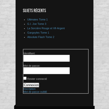
SUJETS RÉCENTS
Ultimates Tome 1
G.I. Joe Tome 3
La Sorcière Rouge et Vif-Argent
Gargoyles Tome 1
Absolute Flash Tome 2
Identifiant:
Mot de passe:
Rester connecté
Connexion
Inscription
Mot de passe oublié