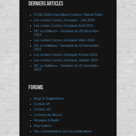
DERNIERS ARTICLES
FCBD 2026 chez Album Comics / Momie Paris
Les sorties Comics à braquer : Juin 2024
Les sorties Comics à braquer Avril 2024
DC vu d’ailleurs – Semaine du 26 Décembre
2023
Les sorties Comics à braquer Mars 2024
DC vu d’ailleurs – Semaine du 19 Décembre
2023
Les sorties Comics à braquer Février 2024
Les sorties Comics à braquer Janvier 2024
DC vu d’ailleurs – Semaine du 21 novembre
2023
FORUMS
Bugs & Suggestions
Comics VF
Comics VO
L’envers du décors
Musique & Radio
Pop Culture
Vos commentaires sur nos publications