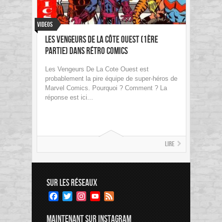
Videos
Les Vengeurs de la Côte Ouest (1ère
partie) dans Rétro Comics
Les Vengeurs De La Cote Ouest est
probablement la pire équipe de super-héros de
Marvel Comics. Pourquoi ? Comment ? La
réponse est ici...
Lire
SUR LES RÉSEAUX
Facebook
Twitter
Instagram
YouTube
Feed
Channel
MAINTENANT SUR INSTAGRAM