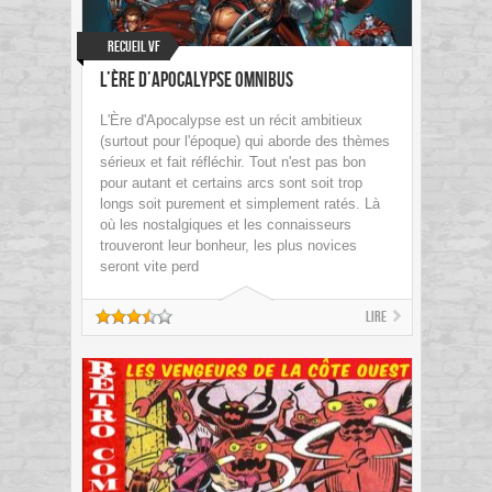
Recueil VF
L’Ère d’Apocalypse Omnibus
L'Ère d'Apocalypse est un récit ambitieux
(surtout pour l'époque) qui aborde des thèmes
sérieux et fait réfléchir. Tout n'est pas bon
pour autant et certains arcs sont soit trop
longs soit purement et simplement ratés. Là
où les nostalgiques et les connaisseurs
trouveront leur bonheur, les plus novices
seront vite perd
Lire