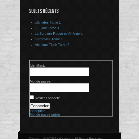
SUJETS RÉCENTS
Ultimates Tome 1
G.I. Joe Tome 3
La Sorcière Rouge et Vif-Argent
Gargoyles Tome 1
Absolute Flash Tome 2
Identifiant:
Mot de passe:
Rester connecté
Connexion
Inscription
Mot de passe oublié
Copyright © 2026 LesComics.fr, All Rights Reserved.