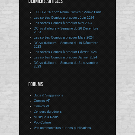
DERNIERS ARTICLES
FCBD 2026 chez Album Comics / Momie Paris
Les sorties Comics à braquer : Juin 2024
Les sorties Comics à braquer Avril 2024
DC vu d’ailleurs – Semaine du 26 Décembre
2023
Les sorties Comics à braquer Mars 2024
DC vu d’ailleurs – Semaine du 19 Décembre
2023
Les sorties Comics à braquer Février 2024
Les sorties Comics à braquer Janvier 2024
DC vu d’ailleurs – Semaine du 21 novembre
2023
FORUMS
Bugs & Suggestions
Comics VF
Comics VO
L’envers du décors
Musique & Radio
Pop Culture
Vos commentaires sur nos publications