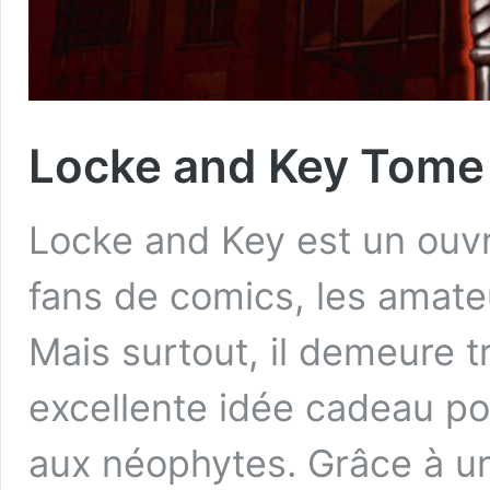
Locke and Key Tome
Locke and Key est un ouvr
fans de comics, les amateu
Mais surtout, il demeure t
excellente idée cadeau po
aux néophytes. Grâce à un