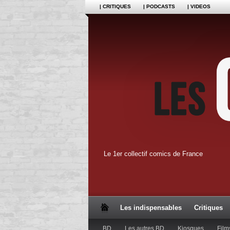
| CRITIQUES
| PODCASTS
| VIDEOS
Le 1er collectif comics de France
Les indispensables
Critiques
BD
Les autres BD
Kiosques
Film