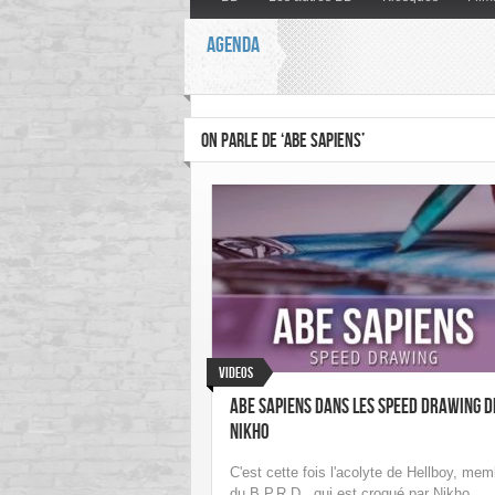
AGENDA
ON PARLE DE ‘ABE SAPIENS’
Videos
Abe Sapiens dans les Speed Drawing d
Nikho
C'est cette fois l'acolyte de Hellboy, mem
du B.P.R.D., qui est croqué par Nikho.