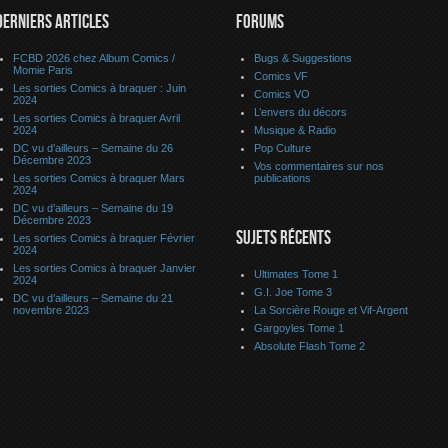
DERNIERS ARTICLES
FORUMS
FCBD 2026 chez Album Comics /
Bugs & Suggestions
Momie Paris
Comics VF
Les sorties Comics à braquer : Juin
Comics VO
2024
L’envers du décors
Les sorties Comics à braquer Avril
2024
Musique & Radio
DC vu d’ailleurs – Semaine du 26
Pop Culture
Décembre 2023
Vos commentaires sur nos
Les sorties Comics à braquer Mars
publications
2024
DC vu d’ailleurs – Semaine du 19
Décembre 2023
SUJETS RÉCENTS
Les sorties Comics à braquer Février
2024
Les sorties Comics à braquer Janvier
Ultimates Tome 1
2024
G.I. Joe Tome 3
DC vu d’ailleurs – Semaine du 21
novembre 2023
La Sorcière Rouge et Vif-Argent
Gargoyles Tome 1
Absolute Flash Tome 2