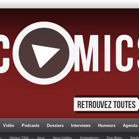
Vidéo
Podcasts
Dossiers
Interviews
Humeurs
Agenda
s
Séries Télé
Jeux
Jeux Vidéo
Animations
Fan films
Yout