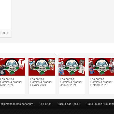
Lire
Les sorties
Les sorties
Les sorties
Les sorties
Comics à braquer
Comics à braquer
Comics à braquer
Comics à braquer
Mars 2024
Février 2024
Janvier 2024
Octobre 2023
èglement de nos concours
Le Forum
Editeur par Editeur
Faire un don / Souten