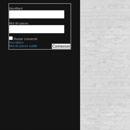
Identifiant:
Mot de passe:
Rester connecté
Inscription
Mot de passe oublié
Connexion