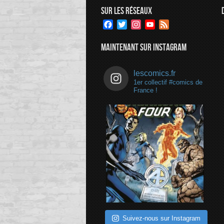
SUR LES RÉSEAUX
Facebook
Twitter
Instagram
YouTube
Feed
Channel
MAINTENANT SUR INSTAGRAM
lescomics.fr
1er collectif #comics de
France !
Suivez-nous sur Instagram