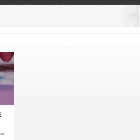
e
bre