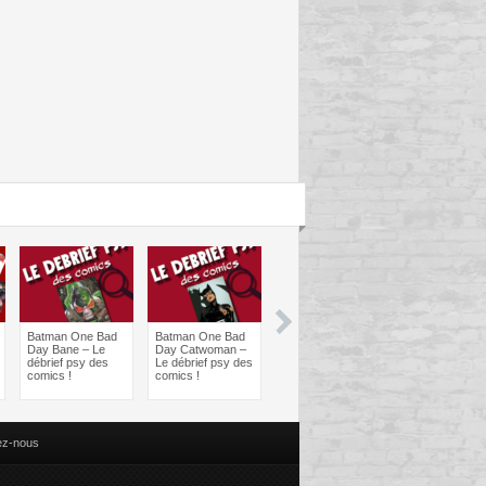
Batman One Bad
Batman One Bad
Les sorties
Les sorties
Day Bane – Le
Day Catwoman –
Comics à braquer
Comics à bra
débrief psy des
Le débrief psy des
: Juin 2024
Avril 2024
comics !
comics !
ez-nous