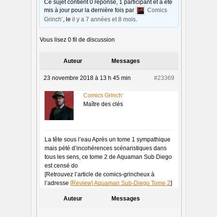
Ce sujet contient 0 réponse, 1 participant et a été
mis à jour pour la dernière fois par
Comics
Grinch’
, le
il y a 7 années et 8 mois
.
Vous lisez 0 fil de discussion
Auteur
Messages
23 novembre 2018 à 13 h 45 min
#23369
Comics Grinch’
Maître des clés
La tête sous l’eau Après un tome 1 sympathique
mais pété d’incohérences scénaristiques dans
tous les sens, ce tome 2 de Aquaman Sub Diego
est censé do
[Retrouvez l’article de comics-grincheux à
l’adresse
[Review] Aquaman Sub-Diego Tome 2
]
Auteur
Messages