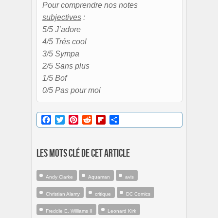
Pour comprendre nos notes
subjectives
:
5/5 J’adore
4/5 Trés cool
3/5 Sympa
2/5 Sans plus
1/5 Bof
0/5 Pas pour moi
Facebook
Twitter
Pinterest
Reddit
Flipboard
Partager
Les mots clé de cet article
Andy Clarke
Aquaman
avis
Christian Alamy
critique
DC Comics
Freddie E. Williams II
Leonard Kirk