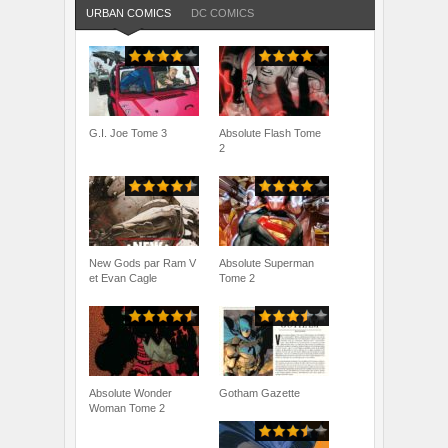
URBAN COMICS
DC COMICS
G.I. Joe Tome 3
Absolute Flash Tome
2
New Gods par Ram V
Absolute Superman
et Evan Cagle
Tome 2
Absolute Wonder
Gotham Gazette
Woman Tome 2