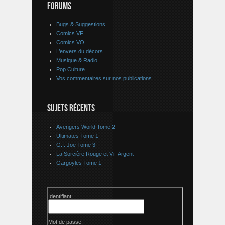
FORUMS
Bugs & Suggestions
Comics VF
Comics VO
L’envers du décors
Musique & Radio
Pop Culture
Vos commentaires sur nos publications
SUJETS RÉCENTS
Avengers World Tome 2
Ultimates Tome 1
G.I. Joe Tome 3
La Sorcière Rouge et Vif-Argent
Gargoyles Tome 1
Identifiant:
Mot de passe: