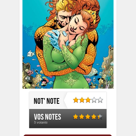
Not' note
Vos notes
5 votants