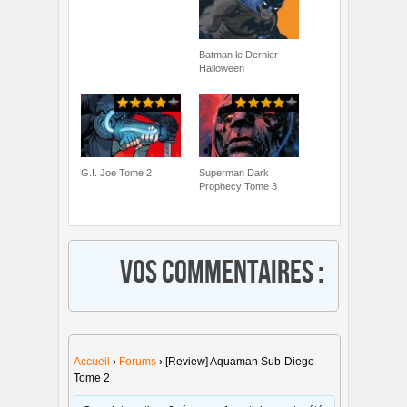
Batman le Dernier
Halloween
G.I. Joe Tome 2
Superman Dark
Prophecy Tome 3
Vos commentaires :
Accueil
›
Forums
›
[Review] Aquaman Sub-Diego
Tome 2