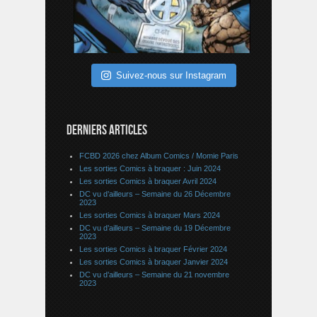
Suivez-nous sur Instagram
DERNIERS ARTICLES
FCBD 2026 chez Album Comics / Momie Paris
Les sorties Comics à braquer : Juin 2024
Les sorties Comics à braquer Avril 2024
DC vu d’ailleurs – Semaine du 26 Décembre
2023
Les sorties Comics à braquer Mars 2024
DC vu d’ailleurs – Semaine du 19 Décembre
2023
Les sorties Comics à braquer Février 2024
Les sorties Comics à braquer Janvier 2024
DC vu d’ailleurs – Semaine du 21 novembre
2023